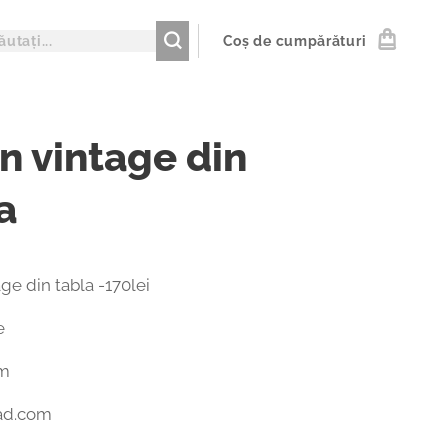
Coș de cumpărături
n vintage din
a
ge din tabla -170lei
e
m
ad.com