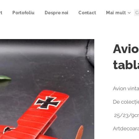
rt
Portofoliu
Despre noi
Contact
Mai mult
Avio
tabl
Avion vinta
De colecți
25/23/9c
Artdecoar