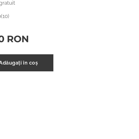
gratuit
(10)
0
RON
Adăugați în coș