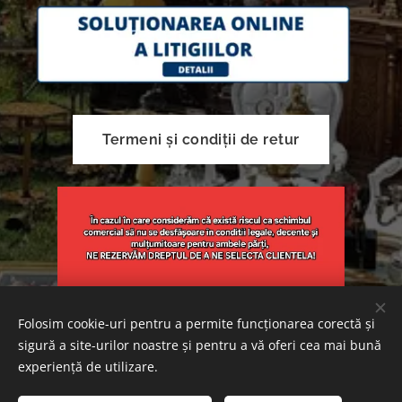
Termeni și condiții de retur
Folosim cookie-uri pentru a permite funcționarea corectă și
sigură a site-urilor noastre și pentru a vă oferi cea mai bună
Creat cu
Webnode
Cookie-uri
experiență de utilizare.