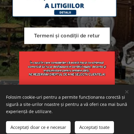
Termeni și condiții de retur
Folosim cookie-uri pentru a permite funcționarea corectă și
sigură a site-urilor noastre și pentru a vă oferi cea mai bună
Creat cu
Webnode
Cookie-uri
experiență de utilizare.
Adăugați în coș
Acceptați doar ce e necesar
Acceptați toate