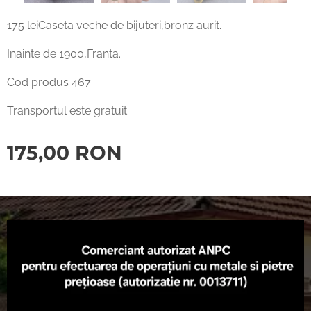
175 leiCaseta veche de bijuteri,bronz aurit.
Inainte de 1900,Franta.
Cod produs 467
Transportul este gratuit.
175,00
RON