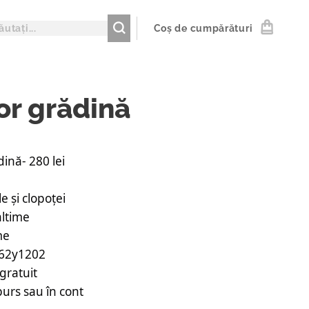
Coș de cumpărături
r grădină
ină- 280 lei
e și clopoței
altime
me
162y1202
gratuit
urs sau în cont