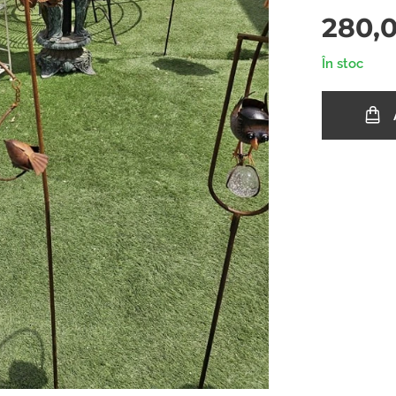
280,
În stoc