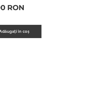
00
RON
Adăugați în coș