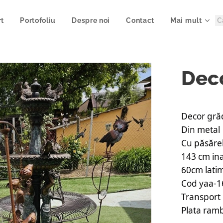
rt
Portofoliu
Despre noi
Contact
Mai mult
Deco
Decor grăd
Din metal
Cu păsărel
143 cm in
60cm lati
Cod yaa-
Transport 
Plata ramb