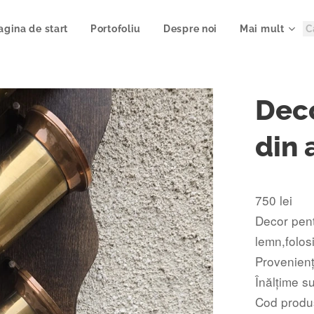
agina de start
Portofoliu
Despre noi
Mai mult
Deco
din 
750 lei
Decor pent
lemn,folosi
Provenienț
Înălțime s
Cod produ