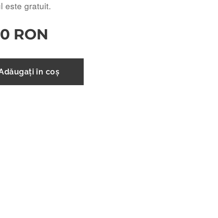
 este gratuit.
00
RON
Adăugați în coș