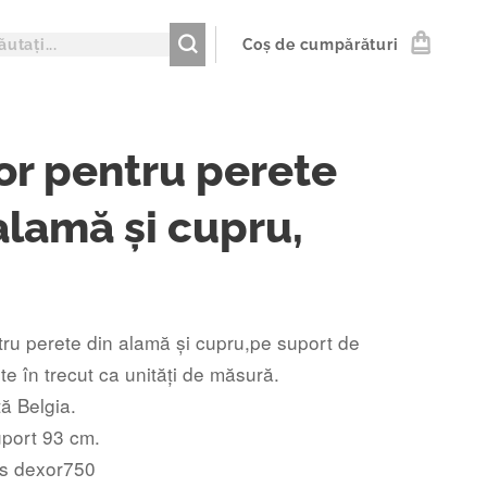
Coș de cumpărături
r pentru perete
alamă și cupru,
ru perete din alamă și cupru,pe suport de
te în trecut ca unități de măsură.
ă Belgia.
uport 93 cm.
s dexor750