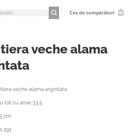
Coș de cumpărături
tiera veche alama
ntata
ctiera veche alama argintata
 tot cu anse 33,5
,5 cm
s 191