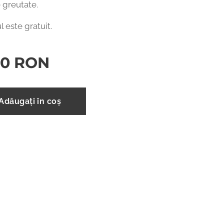
 greutate.
l este gratuit.
00
RON
Adăugați în coș