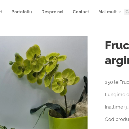
rt
Portofoliu
Despre noi
Contact
Mai mult
Fruc
argi
250 leiFru
Lungime cu
Inaltime 9
Cod produ