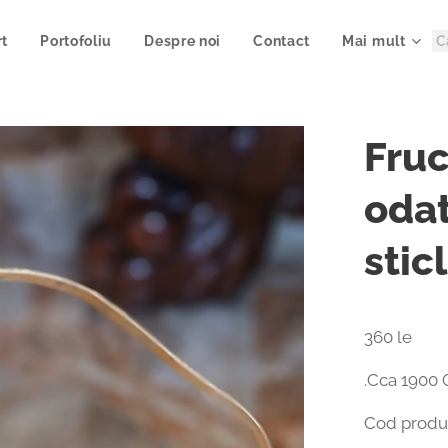
rt
Portofoliu
Despre noi
Contact
Mai mult
Fruc
odat
stic
360 le
.Cca 1900
Cod produs