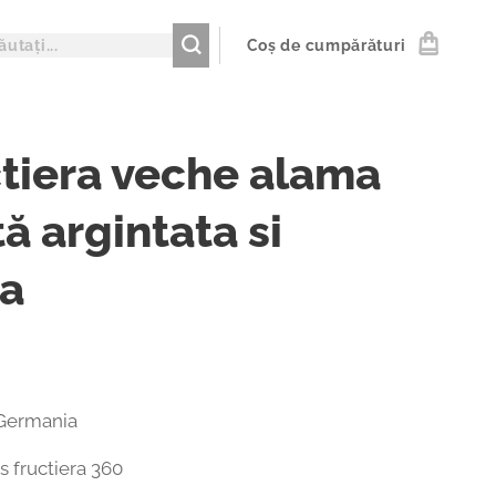
Coș de cumpărături
tiera veche alama
ă argintata si
la
 Germania
 fructiera 360