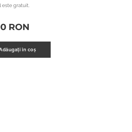
 este gratuit.
00
RON
Adăugați în coș