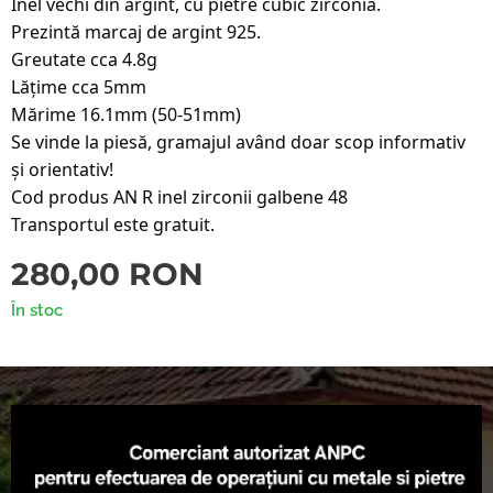
Inel vechi din argint, cu pietre cubic zirconia.
Prezintă marcaj de argint 925.
Greutate cca 4.8g
Lățime cca 5mm
Mărime 16.1mm (50-51mm)
Se vinde la piesă, gramajul având doar scop informativ
și orientativ!
Cod produs AN R inel zirconii galbene 48
Transportul este gratuit.
280,00
RON
În stoc