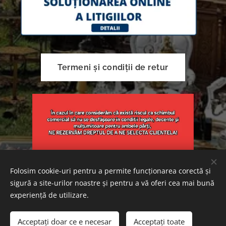
Termeni și condiții de retur
Folosim cookie-uri pentru a permite funcționarea corectă și
sigură a site-urilor noastre și pentru a vă oferi cea mai bună
Creat cu
Webnode
Cookie-uri
experiență de utilizare.
Adăugați în coș
Acceptați doar ce e necesar
Acceptați toate