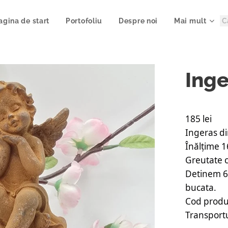
agina de start
Portofoliu
Despre noi
Mai mult
Inge
185 lei
Ingeras din
Înălțime 
Greutate c
Detinem 6 
bucata.
Cod produ
Transportu