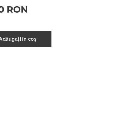
0
RON
Adăugați în coș