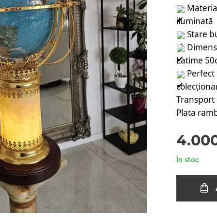
Materia
iluminată
Stare b
Dimensi
Latime 5
Perfect 
colecționa
Transport 
Plata ramb
4.00
În stoc