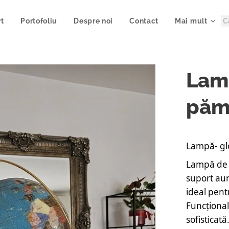
rt
Portofoliu
Despre noi
Contact
Mai mult
Lam
păm
Lampă- gl
Lampă de 
suport aur
ideal pent
Funcțional
sofisticată