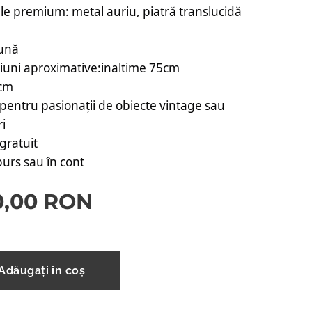
le premium: metal auriu, piatră translucidă
ună
uni aproximative:inaltime 75cm
0cm
pentru pasionații de obiecte vintage sau
ri
gratuit
urs sau în cont
0,00
RON
Adăugați în coș