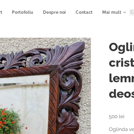
rt
Portofoliu
Despre noi
Contact
Mai mult
Ogli
cris
lem
deos
500 lei
Oglinda ve