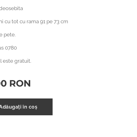
 deosebita
ni cu tot cu rama 91 pe 73 cm
e pete.
s 0780
l este gratuit.
00
RON
Adăugați în coș