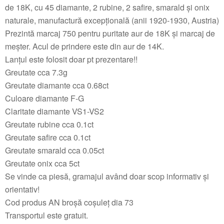
de 18K, cu 45 diamante, 2 rubine, 2 safire, smarald și onix
naturale, manufactură excepțională (anii 1920-1930, Austria)
Prezintă marcaj 750 pentru puritate aur de 18K și marcaj de
meșter. Acul de prindere este din aur de 14K.
Lanțul este folosit doar pt prezentare!!
Greutate cca 7.3g
Greutate diamante cca 0.68ct
Culoare diamante F-G
Claritate diamante VS1-VS2
Greutate rubine cca 0.1ct
Greutate safire cca 0.1ct
Greutate smarald cca 0.05ct
Greutate onix cca 5ct
Se vinde ca piesă, gramajul având doar scop informativ și
orientativ!
Cod produs AN broșă coșuleț dia 73
Transportul este gratuit.