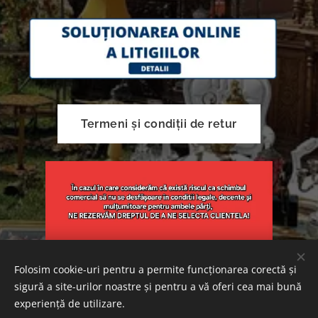
Termeni și condiții de retur
Folosim cookie-uri pentru a permite funcționarea corectă și
sigură a site-urilor noastre și pentru a vă oferi cea mai bună
Creat cu
Webnode
Cookie-uri
experiență de utilizare.