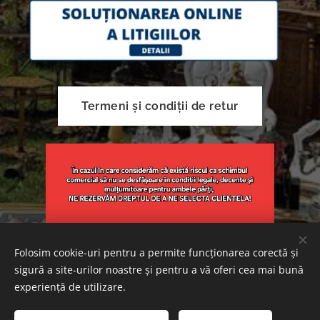
Termeni și condiții de retur
Folosim cookie-uri pentru a permite funcționarea corectă și
sigură a site-urilor noastre și pentru a vă oferi cea mai bună
Creat cu
Webnode
Cookie-uri
experiență de utilizare.