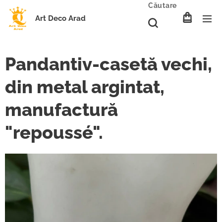
Căutare
Art Deco Arad
Pandantiv-casetă vechi,
din metal argintat,
manufactură
"repoussé".