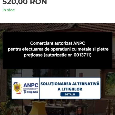
520,00
RON
În stoc