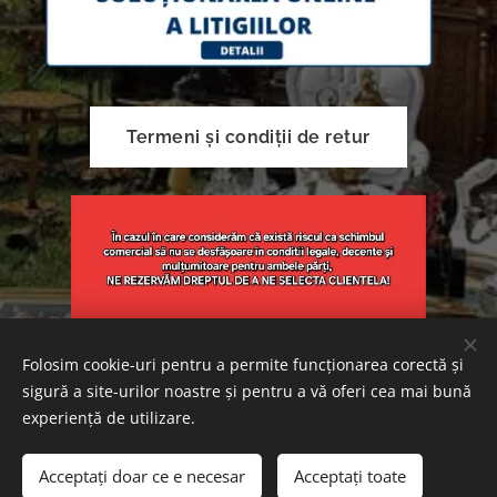
Termeni și condiții de retur
Folosim cookie-uri pentru a permite funcționarea corectă și
sigură a site-urilor noastre și pentru a vă oferi cea mai bună
Creat cu
Webnode
Cookie-uri
experiență de utilizare.
Adăugați în coș
Acceptați doar ce e necesar
Acceptați toate