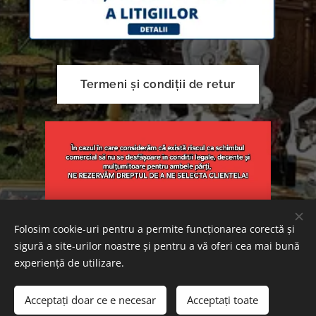
Termeni și condiții de retur
Folosim cookie-uri pentru a permite funcționarea corectă și
sigură a site-urilor noastre și pentru a vă oferi cea mai bună
Creat cu
Webnode
Cookie-uri
experiență de utilizare.
Adăugați în coș
Acceptați doar ce e necesar
Acceptați toate