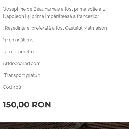
"Joséphine de Beauharnais a fost prima soție a lui
Napoleon I și prima Împărăteasă a francezilor
. Reședința ei preferată a fost Castelul Malmaison.
"14cm înălțime
7cm diametru
Artdecoarad.com
Transport gratuit
Cod 408
150,00
RON