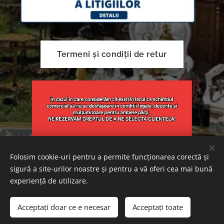
Termeni și condiții de retur
Folosim cookie-uri pentru a permite funcționarea corectă și
sigură a site-urilor noastre și pentru a vă oferi cea mai bună
Creat cu
Webnode
Cookie-uri
experiență de utilizare.
Adăugați în coș
Acceptați doar ce e necesar
Acceptați toate