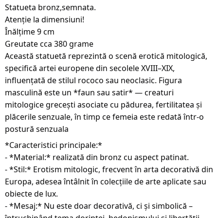
Statueta bronz,semnata.
Atenție la dimensiuni!
Înălțime 9 cm
Greutate cca 380 grame
Această statuetă reprezintă o scenă erotică mitologică,
specifică artei europene din secolele XVIII–XIX,
influențată de stilul rococo sau neoclasic. Figura
masculină este un *faun sau satir* — creaturi
mitologice grecești asociate cu pădurea, fertilitatea și
plăcerile senzuale, în timp ce femeia este redată într-o
postură senzuala
*Caracteristici principale:*
- *Material:* realizată din bronz cu aspect patinat.
- *Stil:* Erotism mitologic, frecvent în arta decorativă din
Europa, adesea întâlnit în colecțiile de arte aplicate sau
obiecte de lux.
- *Mesaj:* Nu este doar decorativă, ci și simbolică –
întruchipând tema dorinței, hedonismului și libertății