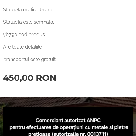
Statueta erotica bronz.
Statueta este semnata.
yb790 cod produs
Are toate detaliile.
transportul este gratuit.
450,00
RON