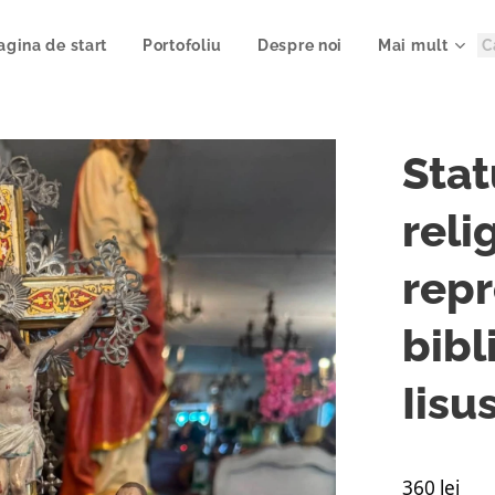
agina de start
Portofoliu
Despre noi
Mai mult
Stat
reli
repr
bibl
Iisu
360 lei 