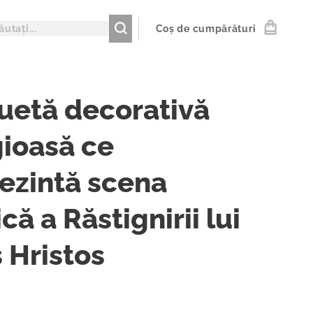
Coș de cumpărături
uetă decorativă
gioasă ce
ezintă scena
ică a Răstignirii lui
s Hristos