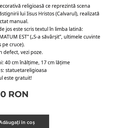
ecorativă religioasă ce reprezintă scena 
stignirii lui Iisus Hristos (Calvarul), realizată 
ictat manual.
e jos este scris textul în limba latină: 
UM EST” („S-a săvârșit”, ultimele cuvinte 
us pe cruce).
n defect, vezi poze.
: 40 cm înălțime, 17 cm lățime
: statuetareligioasa
l este gratuit! 
00
RON
Adăugați în coș