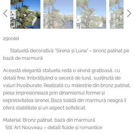
2900lei
✨ Statuetă decorativă "Sirena și Luna" – bronz patinat pe
bază de marmură ✨
Această elegantă statueta redă o sirenă grațioasă, cu
detalii fine, îmbrățișând o seceră de lună, susținută de
valuri învolburate. Realizată cu măiestrie din bronz patinat,
piesa impresionează prin dinamismul formei și
expresivitatea sirenei. Baza solidă din marmură neagră îi
oferă stabilitate și un aspect sofisticat.
Material: Bronz patinat, bază din marmură
Stil: Art Nouveau – detalii fluide și romantice