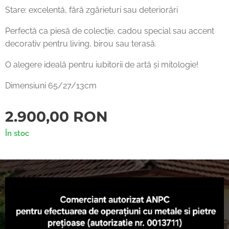
Stare: excelentă, fără zgârieturi sau deteriorări
Perfectă ca piesă de colecție, cadou special sau accent
decorativ pentru living, birou sau terasă.
O alegere ideală pentru iubitorii de artă și mitologie!
Dimensiuni 65/27/13cm
2.900,00
RON
În stoc