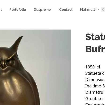
rt
Portofoliu
Despre noi
Contact
Mai mult
Stat
Bufn
1350 lei
Statueta d
Dimensiun
Inaltime-
Diametrul
Greutate -
Cod produ