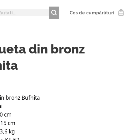
Coș de cumpărături
ueta din bronz
ita
in bronz Bufnita
i
30 cm
 15 cm
3,6 kg
s-KF-57