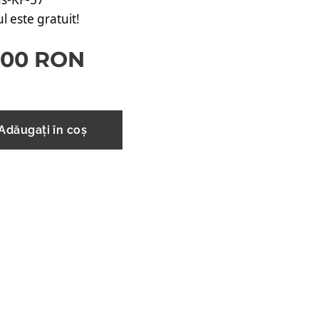
l este gratuit!
,00
RON
Adăugați în coș