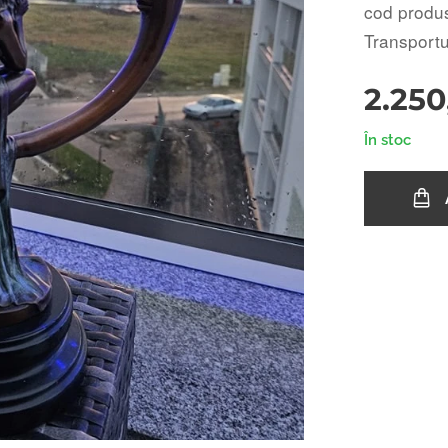
cod produ
Transportul
2.250
În stoc