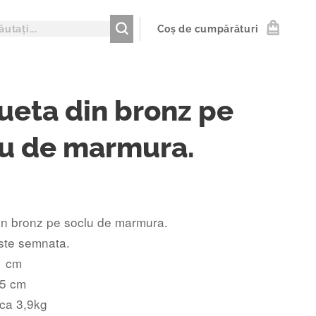
Coș de cumpărături
ueta din bronz pe
lu de marmura.
in bronz pe soclu de marmura.
este semnata.
1 cm
5 cm
ca 3,9kg