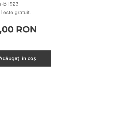
s-BT923
 este gratuit.
,00
RON
Adăugați în coș