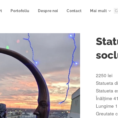
rt
Portofoliu
Despre noi
Contact
Mai mult
Stat
soc
2250 lei
Statueta d
Statueta 
Înălțime 4
Lungime 1
Greutate c