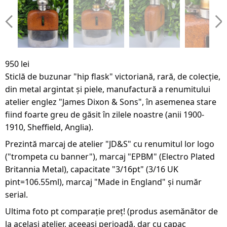
950 lei
Sticlă de buzunar "hip flask" victoriană, rară, de colecție,
din metal argintat și piele, manufactură a renumitului
atelier englez "James Dixon & Sons", în
asemenea stare
fiind foarte greu de găsit în zilele noastre (anii 1900-
1910, Sheffield, Anglia).
Prezintă marcaj de atelier "JD&S" cu renumitul lor logo
("trompeta cu banner"), marcaj "EPBM" (Electro Plated
Britannia Metal), capacitate "3/16pt" (3/16 UK
pint=106.55ml), marcaj "Made in England" și număr
serial.
Ultima foto pt comparație preț! (produs asemănător de
la același atelier, aceeași perioadă, dar cu capac