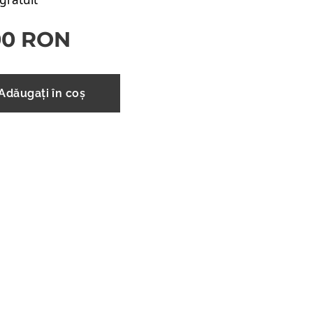
00
RON
Adăugați în coș