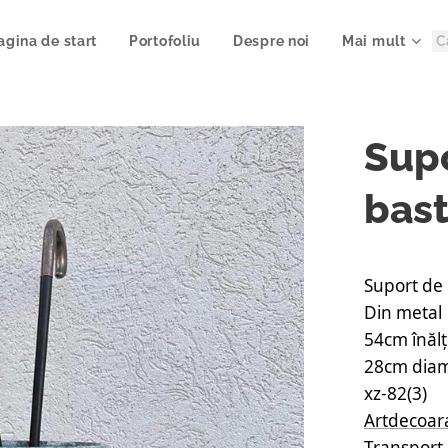
agina de start
Portofoliu
Despre noi
Mai mult
Sup
bas
Suport de
Din metal
54cm înăl
28cm dia
xz-82(3)
Artdecoar
Transport 