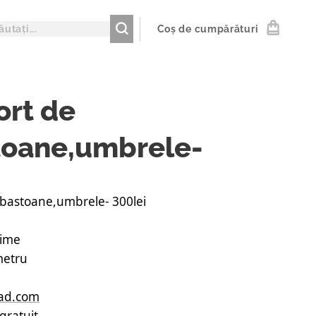
Coș de cumpărături
ort de
toane,umbrele-
 bastoane,umbrele- 300lei
țime
metru
ad.com
gratuit