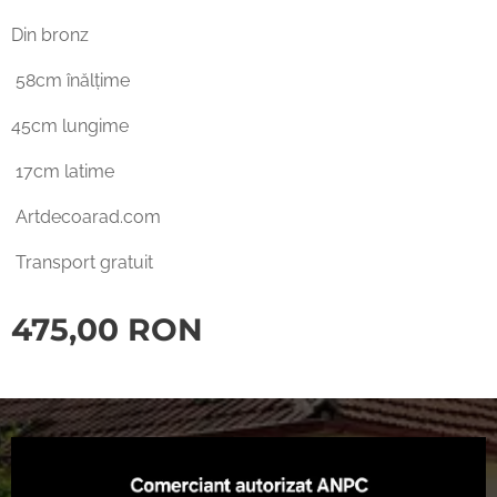
Din bronz
58cm înălțime
45cm lungime
17cm latime
Artdecoarad.com
Transport gratuit
475,00
RON