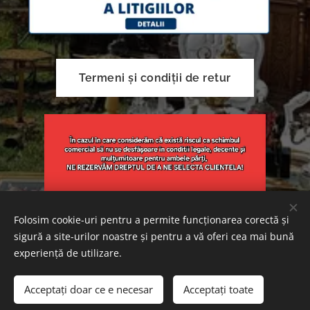
Termeni și condiții de retur
Folosim cookie-uri pentru a permite funcționarea corectă și
sigură a site-urilor noastre și pentru a vă oferi cea mai bună
Creat cu
Webnode
Cookie-uri
experiență de utilizare.
Adăugați în coș
Acceptați doar ce e necesar
Acceptați toate